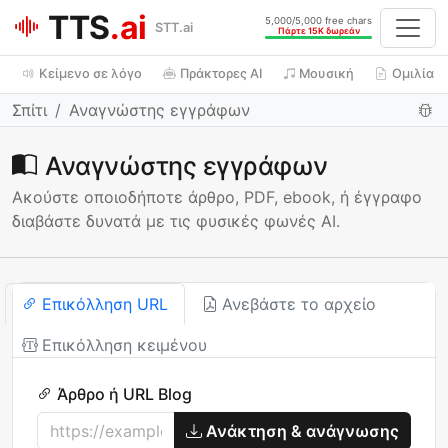
TTS
.ai
5,000/5,000 free chars
STT.ai
Πάρτε 15K δωρεάν
Κείμενο σε λόγο
Πράκτορες AI
Μουσική
Ομιλία π
Σπίτι
Αναγνώστης εγγράφων
Αναγνώστης εγγράφων
Ακούστε οποιοδήποτε άρθρο, PDF, ebook, ή έγγραφο
διαβάστε δυνατά με τις φυσικές φωνές AI.
Επικόλληση URL
Ανεβάστε το αρχείο
Επικόλληση κειμένου
Άρθρο ή URL Blog
Ανάκτηση & ανάγνωσης