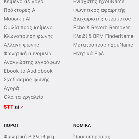
Κείμενο σε λόγο
Ενισχυτής ήχουName
Πράκτορες AI
Φωνητικός αφαιρητής
Μουσική AI
Διαχωριστής στέμματος
Ομιλία προς κείμενο
Echo & Reverb Remover
Κλωνοποίηση φωνής
Κλειδί & BPM FinderName
Αλλαγή φωνής
Μετατροπέας ήχουName
Φωνητική συνομιλία
Ηχητικά Εφέ
Αναγνώστης εγγράφων
Ebook to Audiobook
Σχεδιασμός φωνής
Αγορά
Όλα τα εργαλεία
STT
.ai
ΠΌΡΟΙ
ΝΟΜΙΚΆ
Φωνητική Βιβλιοθήκη
Όροι υπηρεσίας