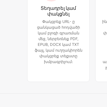
Տեղադրել կամ
փակցնել
Փակցրեք URL- ը
ին
ցանկացած հոդվածի
կամ բլոգի գրառման
փ
մեջ, ներբեռնեք PDF,
EPUB, DOCX կամ TXT
ֆայլ, կամ ուղղակիորեն
փակցրեք տեքստը
խմբագրիչում։
ա