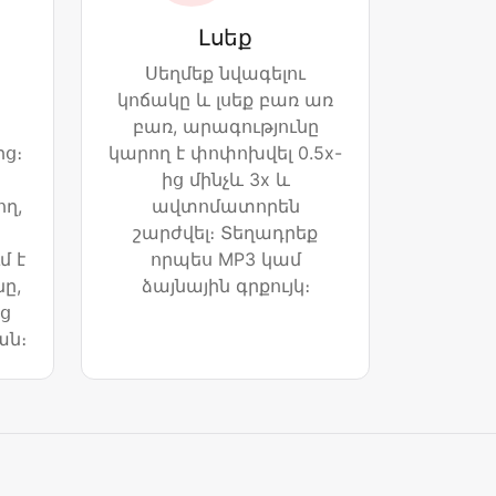
Լսեք
Սեղմեք նվագելու
կոճակը և լսեք բառ առ
բառ, արագությունը
ից։
կարող է փոփոխվել 0.5x-
ից մինչև 3x և
ղ,
ավտոմատորեն
շարժվել։ Տեղադրեք
 է
որպես MP3 կամ
ը,
ձայնային գրքույկ։
ց
ան։