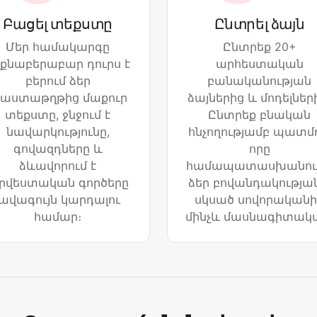
Բացել տեքստը
Ընտրել ձայն
Մեր համակարգը
Ընտրեք 20+
քնաբերաբար դուրս է
արհեստական
բերում ձեր
բանականության
աստաթղթից մաքուր
ձայներից և մոդելներ
տեքստը, ջնջում է
Ընտրեք բնական
նավարկությունը,
հնչողությամբ պատմո
գովազդները և
որը
ձևավորում է
համապատասխանում
րվեստական գործերը
ձեր բովանդակության
լավագույն կարդալու
սկսած սովորականի
համար։
մինչև մասնագիտակ