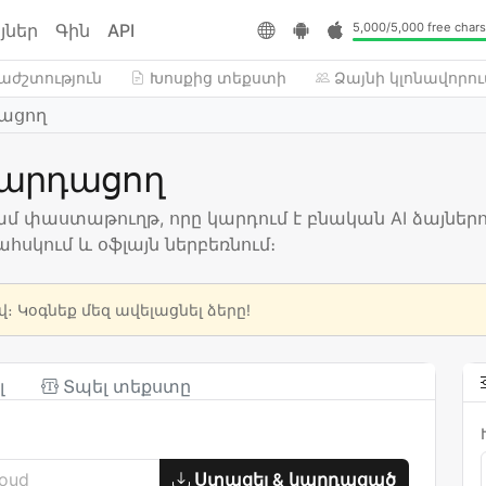
յներ
Գին
API
5,000/5,000 free chars
աժշտություն
Խոսքից տեքստի
Ձայնի կլոնավորու
ացող
արդացող
ամ փաստաթուղթ, որը կարդում է բնական AI ձայներ
հսկում և օֆլայն ներբեռնում։
վ։ Կօգնեք մեզ ավելացնել ձերը!
լ
Տպել տեքստը
Ստացել & կարդացած