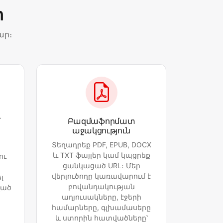
ր
ար։
մ
Բազմաֆորմատ
աջակցություն
Տեղադրեք PDF, EPUB, DOCX
3
և TXT ֆայլեր կամ կպցրեք
ու
ցանկացած URL։ Մեր
վերլուծողը կառավարում է
լ
բովանդակության
ված
աղյուսակները, էջերի
համարները, գլխամասերը
և ստորին հատվածները՝