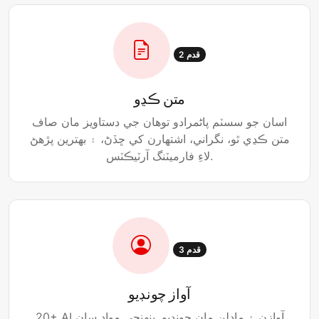
قدم 2
متن ڪڍو
اسان جو سسٽم پاڻمرادو توهان جي دستاويز مان صاف
متن ڪڍي ٿو، نگراني، اشتهارن کي ڇڏڻ، ۽ بهترين پڙهڻ
لاءِ فارميٽنگ آرٽيڪٽس.
قدم 3
آواز چونڊيو
20+ AI آوازن ۽ ماڊلن مان چونڊيو. پنهنجي مواد سان