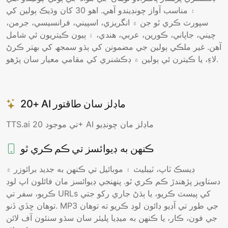
۽ مناسب آواز چونڊيندو آھي. اھو 30 کان وڌيڪ ٻولين کي
سپورٽ ڪري ٿو جن ۾ انگريزي، اسپيني، فرانسيسي، جرمن،
چيني، جاپاني، ڪورين، عربي، هندي، ۽ ٻيون ڪيتريون ئي شامل
آھن. غير ملڪي ٻولين جي مضمونن کي ٻڌو سمجھ کي بهتر ڪرڻ
لاءِ، يا ڪيترن ئي ٻولين ۾ ڊڪشنري کي مقامي معيار سان پڙهو.
20+ AI ماڊلز سان طاقتور
TTS.ai تي موجود 20+ AI ماڊلز مان چونڊيو
ڪنهن به ڊيوائسز تي ڪم ڪري ٿو
ڊيسڪ ٽاپ، ٽيبليٽ ۽ موبائيل تي ڪنهن به جديد برائوزر ۾
دستاويز پڙهندڙ ڪم ڪري ٿو. پنهنجي ڊيوائسز مان فائلون اپ لوڊ
ڪريو، سفر تي URLs کي پيسٽ ڪريو، يا ٻڌڻ جاري رکو جتي
توهان ڇڏي ڏنو. MP3 جي طور تي آڊيو ڊائون لوڊ ڪريو ته توهان
جي فون، ڪار، يا ڪنهن به ميڊيا پليئر سان سڌو سنئون آف لائن