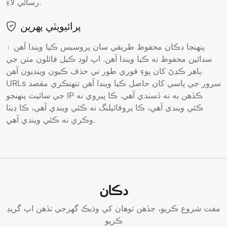
رسائي لاءِ.
پرائيويٽي پھرين
پنھنجا دڪان محفوظ طريقي سان پروسيس ڪيا ويندا آھن ۽
سدائين محفوظ نه ڪيا ويندا آھن. اپ لوڊ ڪيل فائلون متن جي
ٻاھر ڪڍڻ کان پوءِ فوري طور تي حذف ڪيون وينديون آھن.
URLs سرور جي پاسي کان حاصل ڪيا ويندا آھن تنھنڪري مقصد
جي سائيٽ پنھنجو IP ڪڏھن به نه ڏسندي آھي. ڪا پيروي نه
ڪئي ويندي آھي، ڪا پروفائيلنگ نه ڪئي ويندي آھي، ڪا ڊيٽا
وڪري نه ڪئي ويندي آھي.
دڪان
مفت شروع ڪريو، جڏھن توھان کي وڌيڪ گھرجي تڏھن اپ گريڊ
ڪريو