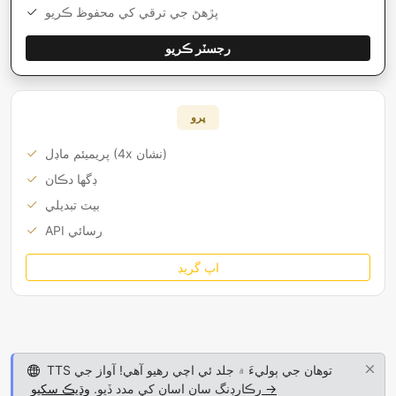
پڙهڻ جي ترقي کي محفوظ ڪريو
رجسٽر ڪريو
پرو
پريميئم ماڊل (4x نشان)
ڊگها دڪان
بيٽ تبديلي
API رسائي
اپ گريڊ
TTS توھان جي ٻوليءَ ۾ جلد ئي اچي رهيو آھي! آواز جي
وڌيڪ سکيو →
رڪارڊنگ سان اسان کي مدد ڏيو.