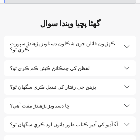
گھڻا پڇيا ويندا سوال
ڪھڙيون فائلن جون شڪلون دستاويز پڙهندڙ سپورٽ
ڪري ٿو؟
لفظن کي چمڪائڻ ڪيئن ڪم ڪري ٿو؟
پڙهڻ جي رفتار کي تبديل ڪري سگهان ٿو؟
ڇا دستاويز پڙهندڙ مفت آھي؟
آءٌ آڊيو کي آڊيو ڪتاب طور ڊائون لوڊ ڪري سگهان ٿو؟