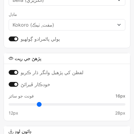
ماڊل
ٻولي پاڻمرادو ڳولهيو
پڙهڻ جي ريت
لفظن کي پڙھيل وانگر ڌار ڪريو
خودڪار ڦيرائڻ
16px
فونٽ جو سائز
12px
28px
ڊائون لوڊ