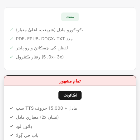
مفت
ڪوڪورو ماڊل (شريعت، اعليٰ معيار)
PDF، EPUB، DOCX، TXT مدد
لفظن کي چمڪائڻ وارو پليئر
رفتار ڪنٽرول (0. 5x- 3x)
تمام مشهور
اڪائونٽ
سڀ TTS ماڊل + 15,000 حروف
معياري ماڊل (2x نشان)
ڊائون لوڊ
باب جي ڳولا