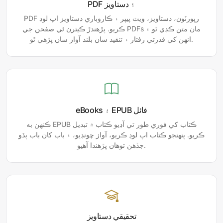
PDF ۽ دستاويز
PDF رپورٽون، دستاويز، ويٽ پيپر ۽ ڪاروباري دستاويز اپ لوڊ
ڪريو. پڙهندڙ ڪيترن ئي صفحن جي PDFs مان متن ڪڍي ٿو ۽
انهن کي قدرتي رفتار ۽ تنقيد سان بلند آواز سان پڙهي ٿو.
eBooks ۽ EPUB فائل
ڪنهن به EPUB ڪتاب کي فوري طور تي آڊيو ڪتاب ۾ تبديل
ڪريو. پنھنجو ڪتاب اپ لوڊ ڪريو، آواز چونڊيو، ۽ باب کان باب ٻڌو
جڏھن توھان پڙهندا آھيو.
تحقيقي دستاويز