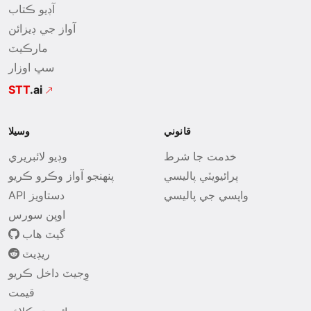
آڊيو ڪتاب
آواز جي ڊيزائن
مارڪيٽ
سڀ اوزار
STT
.ai
قانوني
وسيلا
خدمت جا شرط
وڊيو لائبريري
پرائيويٽي پاليسي
پنھنجو آواز وڪرو ڪريو
واپسي جي پاليسي
API دستاويز
اوپن سورس
گيٽ هاب
ريڊيٽ
وِجيٽ داخل ڪريو
قيمت