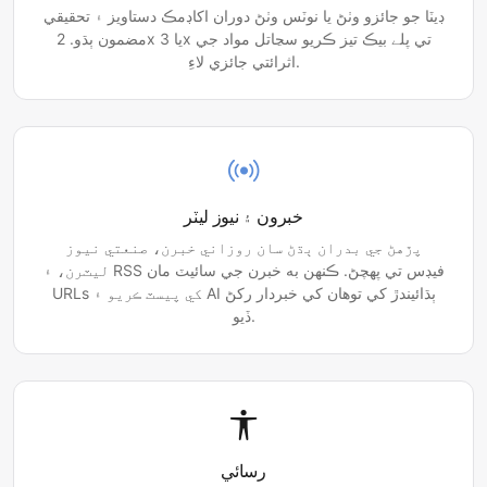
ڊيٽا جو جائزو وٺڻ يا نوٽس وٺڻ دوران اکاڊمڪ دستاويز ۽ تحقيقي
مضمون ٻڌو. 2x يا 3x تي پلے بيڪ تيز ڪريو سڃاتل مواد جي
اثرائتي جائزي لاءِ.
خبرون ۽ نيوز ليٽر
پڙهڻ جي بدران ٻڌڻ سان روزاني خبرن، صنعتي نيوز
ليٽرن، ۽ RSS فيڊس تي پهچڻ. ڪنهن به خبرن جي سائيٽ مان
URLs کي پيسٽ ڪريو ۽ AI ٻڌائيندڙ کي توهان کي خبردار رکڻ
ڏيو.
رسائي