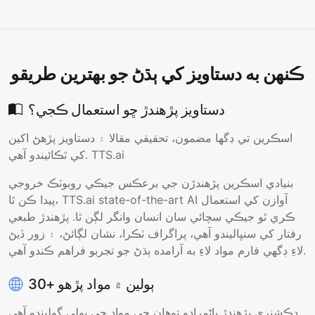
ڪنهن به دستاويز کي ٻڌڻ جو بهترين طريقو
دستاويز پڙهندڙ ڇو استعمال ڪجي؟
اسڪرين تي ڊگها مضمون، تحقيقي مقالا ۽ دستاويز پڙهڻ اکين
کي ٿڪائيندو آهي. TTS.ai
بنيادي اسڪرين پڙهندڙن جي برعڪس جيڪي روبوٽڪ خروجي
پيدا ڪن ٿا، TTS.ai state-of-the-art AI آوازن کي استعمال
ڪري ٿو جيڪي سچائي سان انسان وانگر لڳن ٿا. پڙهندڙ طبعي
رفتار کي سنڀاليندو آهي، پراگراف ٽڪرا، نشان لڳائڻ، ۽ زور ڏيڻ
لاءِ ڊگهي فارم مواد لاءِ به آرامده ٻڌڻ جو تجربو فراهم ڪندو آهي.
30+ ٻولين ۾ مواد پڙهو
ڊڪشنري پڙهندڙ پاڻمرادو توھان جي مواد جي ٻولي ڳوليندو آھي