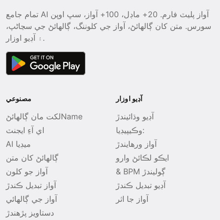
تمام جامع AI آواز پليٽ فارم. 20+ ماڊل، 100+ آواز، سڀ اوپن
سورس. متن کان ڳالهائڻ، آواز جي کلوننگ، ڳالهائڻ جي سڃاڻپ،
۽ آڊيو اوزار.
آڊيو اوزار
مصنوعي
آڊيو وڌائيندڙ
لکت مان ڳالھائڻName
وڪيپيڊيا:
اي آءِ ايجنٽ
آواز ورهايندڙ
AI ميڊيا
ايڪو لڪائڻ وارو
ڳالھائڻ کان متن
& BPM ڳوليندڙ
آواز جو کلون
آڊيو تبديل ڪندڙ
آواز تبديل ڪندڙ
آواز جا اثر
آواز جي ڳالھائي
دستاويز پڙهندڙ