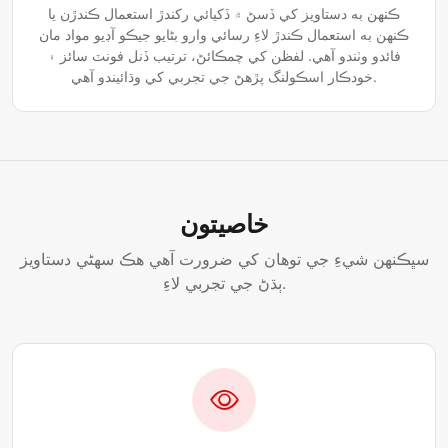
ڪنهن به دستاويز کي ڏسڻ ۾ ڏکيائي رکندڙ استعمال ڪندڙن يا
ڪنهن به استعمال ڪندڙ لاءِ رسائي وارو بڻايو جيڪو آڊيو مواد مان
فائدو وٺندو آهي. لفظن کي چمڪائڻ، ترتيب ڏنل فونٽ سائز ۽
خودڪار اسڪولنگ پڙهڻ جي تجربي کي وڌائيندو آهي.
خاصيتون
سڀڪنھن شيءِ جي توھان کي ضرورت آھي ھڪ سھڻي دستاويز
ٻڌڻ جي تجربي لاءِ.