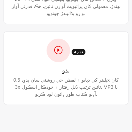
ٺهندڙ، معمولي کان پرائيويٽ آوازن تائين، هڪ قدرتي آواز
وارو ٻڌائيندڙ چونڊيو.
قدم 4
ٻڌو
پليئر کي دٻايو ۽ لفظن جي روشني سان ٻڌو، 0.5x کان
3x تائين ترتيب ڏنل رفتار ۽ خودڪار اسڪول. MP3 يا
آڊيو ڪتاب طور ڊائون لوڊ ڪريو.