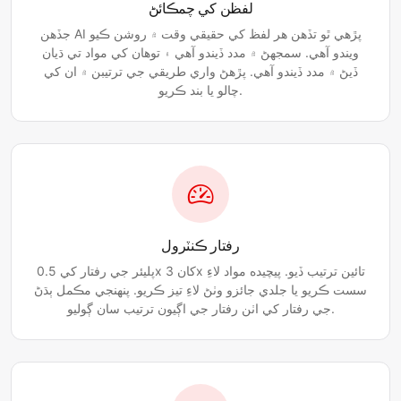
لفظن کي چمڪائڻ
جڏهن AI پڙهي ٿو تڏھن هر لفظ کي حقيقي وقت ۾ روشن ڪيو
ويندو آھي. سمجھڻ ۾ مدد ڏيندو آھي ۽ توھان کي مواد تي ڌيان
ڏيڻ ۾ مدد ڏيندو آھي. پڙهڻ واري طريقي جي ترتيبن ۾ ان کي
چالو يا بند ڪريو.
رفتار ڪنٽرول
پليئر جي رفتار کي 0.5x کان 3x تائين ترتيب ڏيو. پيچيده مواد لاءِ
سست ڪريو يا جلدي جائزو وٺڻ لاءِ تيز ڪريو. پنهنجي مڪمل ٻڌڻ
جي رفتار کي اٺن رفتار جي اڳيون ترتيب سان ڳوليو.