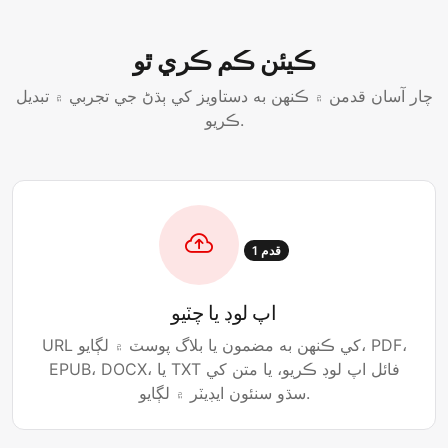
ڪيئن ڪم ڪري ٿو
چار آسان قدمن ۾ ڪنهن به دستاويز کي ٻڌڻ جي تجربي ۾ تبديل
ڪريو.
قدم 1
اپ لوڊ يا چٽيو
URL کي ڪنهن به مضمون يا بلاگ پوسٽ ۾ لڳايو، PDF،
EPUB، DOCX، يا TXT فائل اپ لوڊ ڪريو، يا متن کي
سڌو سنئون ايڊيٽر ۾ لڳايو.