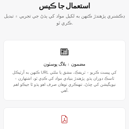
استعمال جا ڪيس
ڊڪشنري پڙهندڙ ڪنهن به لکيل مواد کي ٻڌڻ جي تجربي ۾ تبديل
ڪري ٿو.
مضمون ۽ بلاگ پوسٽون
ڪنهن به آرٽيڪل URL کي پيسٽ ڪريو ۽ ٽريفڪ، مشق يا ملٽي
ٽاسڪ دوران ٻڌو. پڙهندڙ بنيادي مواد کي ڪڍي ٿو، اشتهارن ۽
نيويگيشن کي ڇڏڻ، تنهنڪري توهان صرف اهو ٻڌو ٿا جيڪو اهم
آهي.