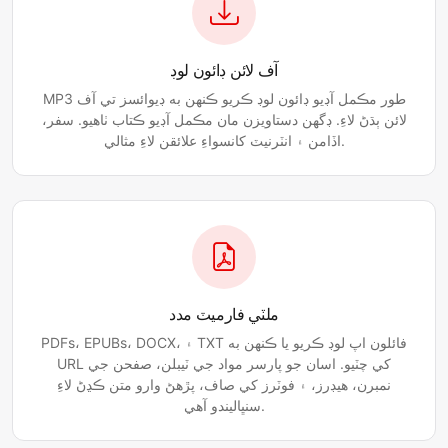
آف لائن ڊائون لوڊ
MP3 طور مڪمل آڊيو ڊائون لوڊ ڪريو ڪنهن به ڊيوائسز تي آف
لائن ٻڌڻ لاءِ. ڊگهن دستاويزن مان مڪمل آڊيو ڪتاب ٺاهيو. سفر،
اڏامن ۽ انٽرنيٽ کانسواءِ علائقن لاءِ مثالي.
ملٽي فارميٽ مدد
PDFs، EPUBs، DOCX، ۽ TXT فائلون اپ لوڊ ڪريو يا ڪنهن به
URL کي چٽيو. اسان جو پارسر مواد جي ٽيبلن، صفحن جي
نمبرن، هيڊرز، ۽ فوٽرز کي صاف، پڙهڻ وارو متن ڪڍڻ لاءِ
سنڀاليندو آهي.