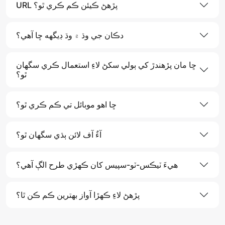
URL پڙهڻ ڪيئن ڪم ڪري ٿو؟
دڪان جي وڌ ۾ وڌ ڊيگهه ڇا آھي؟
ڇا مان پڙهندڙ کي ٻولي سکڻ لاءِ استعمال ڪري سگهان
ٿو؟
ڇا اهو موبائل تي ڪم ڪري ٿو؟
آءٌ آف لائن ٻڌي سگهان ٿو؟
هيءَ ٽيڪس-ٽو-سپيس کان ڪھڙي طرح الڳ آھي؟
پڙهڻ لاءِ ڪهڙا آواز بهترين ڪم ڪن ٿا؟