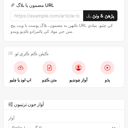
مضمون يا بلاگ URL
پڙھڻ & وٺڻ
ڪنهن به مضمون، بلاگ پوسٽ يا ويب پيج URL کي چٽيو. بنيادي
متن جي مواد کي پاڻمرادو ڪڍيو ويندو.
ڪيئن ڪم ڪري ٿو
ٻڌو
آواز چونڊيو
متن ڪڍو
اپ لوڊ يا چٽيو
آواز جون ترتيبون
آواز