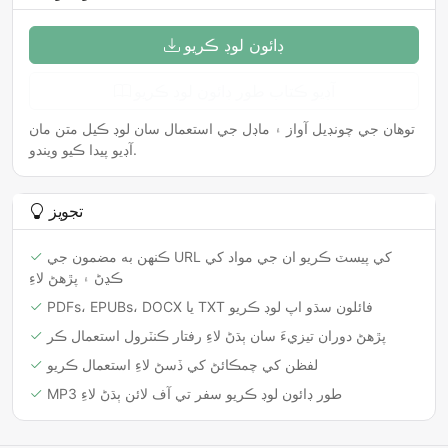
ڊائون لوڊ ڪريو
آڊيو ڪتاب طور ڊائون لوڊ ڪريو
توهان جي چونڊيل آواز ۽ ماڊل جي استعمال سان لوڊ ڪيل متن مان
آڊيو پيدا ڪيو ويندو.
تجويز
ڪنهن به مضمون جي URL کي پيسٽ ڪريو ان جي مواد کي
ڪڍڻ ۽ پڙهڻ لاءِ
PDFs، EPUBs، DOCX يا TXT فائلون سڌو اپ لوڊ ڪريو
پڙهڻ دوران تيزيءَ سان ٻڌڻ لاءِ رفتار ڪنٽرول استعمال ڪر
لفظن کي چمڪائڻ کي ڏسڻ لاءِ استعمال ڪريو
MP3 طور ڊائون لوڊ ڪريو سفر تي آف لائن ٻڌڻ لاءِ