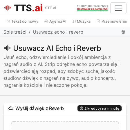
TTS
.ai
5,000/5,000 free chars
STT.ai
Dostaniesz za darmo 15K
Tekst do mowy
Agenci AI
Muzyka
Przemówienie d
Spis treści
Usuwacz echo i reverb
Usuwacz AI Echo i Reverb
Usuń echo, odzwierciedlenie i pokój ambiencja z
nagrań audio z AI. Strip odrębne echo powtarza się i
odzwierciedlają rozpad, aby zdobyć suche, jakość
studiów dźwięk z nagrań na żywo, audio koncertu,
nagrania kościoła i nieleczone pokoje.
Wyślij dźwięk z Reverb
2 kredyty na minutę