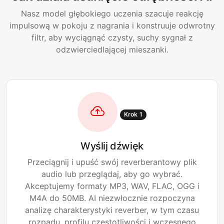
Nasz model głębokiego uczenia szacuje reakcję
impulsową w pokoju z nagrania i konstruuje odwrotny
filtr, aby wyciągnąć czysty, suchy sygnał z
odzwierciedlającej mieszanki.
Krok 1
Wyślij dźwięk
Przeciągnij i upuść swój reverberantowy plik
audio lub przeglądaj, aby go wybrać.
Akceptujemy formaty MP3, WAV, FLAC, OGG i
M4A do 50MB. AI niezwłocznie rozpoczyna
analizę charakterystyki reverber, w tym czasu
rozpadu, profilu częstotliwości i wczesnego