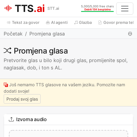
TTS
.ai
5,000/5,000 free chars
STT.ai
Dobiti 15K besplatno
Tekst za govor
AI agenti
Glazba
Govor prema teks
Početak
Promjena glasa
Promjena glasa
Pretvorite glas u bilo koji drugi glas, promijenite spol,
naglasak, dob, i ton s AL.
Još nemamo TTS glasove na vašem jeziku. Pomozite nam
dodati svoje!
Prodaj svoj glas
Izvorna audio