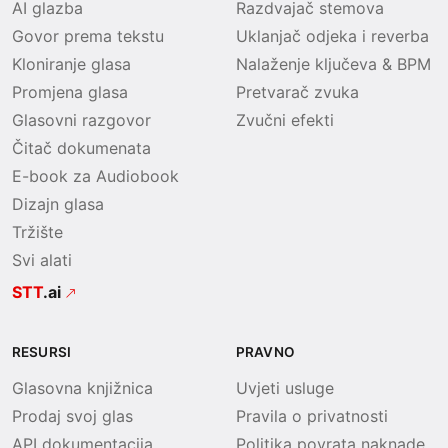
AI glazba
Razdvajač stemova
Govor prema tekstu
Uklanjač odjeka i reverba
Kloniranje glasa
Nalaženje ključeva & BPM
Promjena glasa
Pretvarač zvuka
Glasovni razgovor
Zvučni efekti
Čitač dokumenata
E-book za Audiobook
Dizajn glasa
Tržište
Svi alati
STT
.ai
RESURSI
PRAVNO
Glasovna knjižnica
Uvjeti usluge
Prodaj svoj glas
Pravila o privatnosti
API dokumentacija
Politika povrata naknade