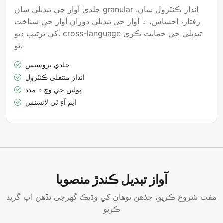
جلدي آواز جي تبديلي سان granular انداز ڪنٽرول سان.
رفتار، احساس، ۽ آواز جي تبديلي دوران آواز جي شناخت
کي ترتيب ڏيو. cross-language تبديلي جي حمايت ڪري
ٿو.
جلدي پروسيس
انداز منتقلي ڪنٽرول
ٻولين جي وچ ۾ مدد
ايم آءِ ٽي لائسنس
آواز تبديل ڪندڙ منصوبا
مفت شروع ڪريو، جڏھن توھان کي وڌيڪ گھرجي تڏھن اپ گريڊ
ڪريو