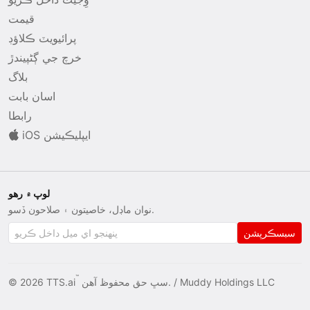
قيمت
پرائيويٽ ڪلاؤڊ
خرچ جي ڳڻپيندڙ
بلاگ
اسان بابت
رابطا
iOS ايپليڪيشن
لوپ ۾ رھو
نوان ماڊل، خاصيتون ۽ صلاحون ڏسو.
سبسڪرپشن
™
Muddy Holdings LLC
سڀ حق محفوظ آھن. /
© 2026 TTS.ai