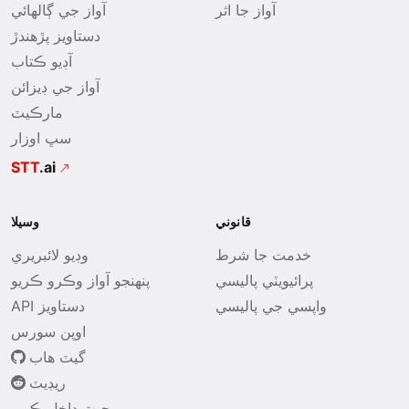
آواز جا اثر
آواز جي ڳالھائي
دستاويز پڙهندڙ
آڊيو ڪتاب
آواز جي ڊيزائن
مارڪيٽ
سڀ اوزار
STT
.ai
قانوني
وسيلا
خدمت جا شرط
وڊيو لائبريري
پرائيويٽي پاليسي
پنھنجو آواز وڪرو ڪريو
واپسي جي پاليسي
API دستاويز
اوپن سورس
گيٽ هاب
ريڊيٽ
وِجيٽ داخل ڪريو