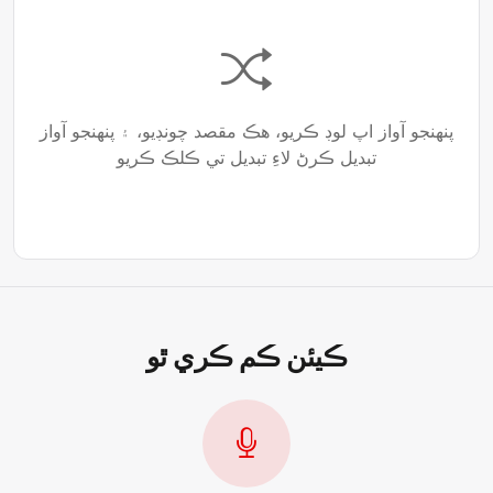
پنھنجو آواز اپ لوڊ ڪريو، ھڪ مقصد چونڊيو، ۽ پنھنجو آواز
تبديل ڪرڻ لاءِ تبديل تي ڪلڪ ڪريو
ڪيئن ڪم ڪري ٿو