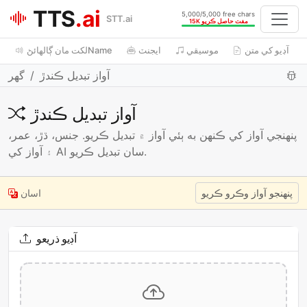
TTS
.ai
5,000/5,000 free chars
STT.ai
15K مفت حاصل ڪريو
آڊيو کي متن
موسيقي
ايجنٽ
لکت مان ڳالھائڻName
آواز تبديل ڪندڙ
گھر
آواز تبديل ڪندڙ
پنھنجي آواز کي ڪنھن به ٻئي آواز ۾ تبديل ڪريو. جنس، ڌڙ، عمر،
۽ آواز کي AI سان تبديل ڪريو.
پنھنجو آواز وڪرو ڪريو
اسان
آڊيو ذريعو