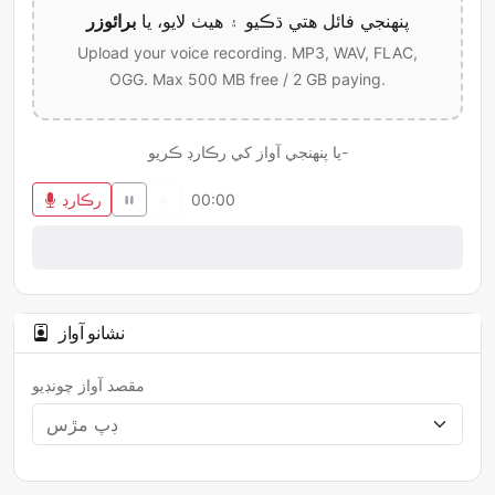
پنھنجي فائل ھتي ڌڪيو ۽ ھيٺ لايو، يا
برائوزر
Upload your voice recording. MP3, WAV, FLAC,
OGG. Max 500 MB free / 2 GB paying.
يا پنھنجي آواز کي رڪارڊ ڪريو-
00:00
رڪارڊ
نشانو آواز
مقصد آواز چونڊيو