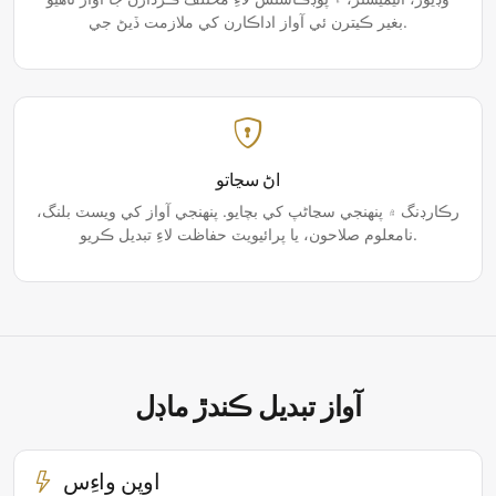
بغير ڪيترن ئي آواز اداڪارن کي ملازمت ڏيڻ جي.
اڻ سڃاتو
رڪارڊنگ ۾ پنھنجي سڃاڻپ کي بچايو. پنھنجي آواز کي ويسٽ بلنگ،
نامعلوم صلاحون، يا پرائيويٽ حفاظت لاءِ تبديل ڪريو.
آواز تبديل ڪندڙ ماڊل
اوپن واءِس