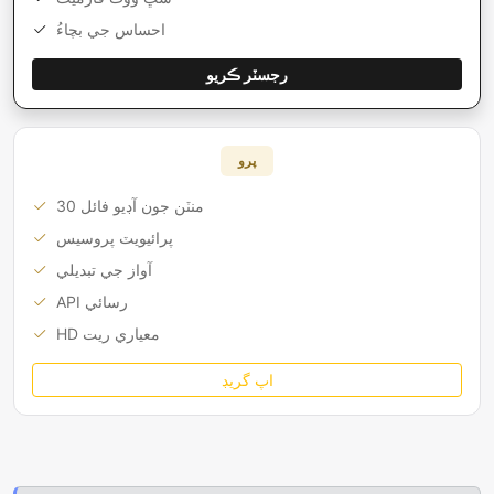
احساس جي بچاءُ
رجسٽر ڪريو
پرو
30 منٽن جون آڊيو فائل
پرائيويٽ پروسيس
آواز جي تبديلي
API رسائي
HD معياري ريت
اپ گريڊ