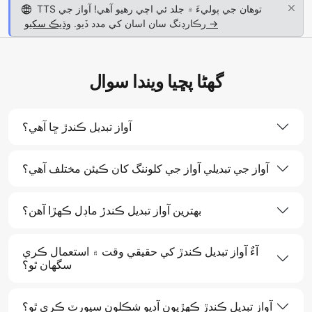
TTS توھان جي ٻوليءَ ۾ جلد ئي اچي رهيو آھي! آواز جي
وڌيڪ سکيو →
رڪارڊنگ سان اسان کي مدد ڏيو.
گھڻا پڇيا ويندا سوال
آواز تبديل ڪندڙ ڇا آھي؟
آواز جي تبديلي آواز جي کلوننگ کان ڪيئن مختلف آهي؟
بهترين آواز تبديل ڪندڙ ماڊل ڪهڙا آهن؟
آءٌ آواز تبديل ڪندڙ کي حقيقي وقت ۾ استعمال ڪري
سگهان ٿو؟
آواز تبديل ڪندڙ ڪھڙيون آڊيو شڪلون سپورٽ ڪري ٿو؟