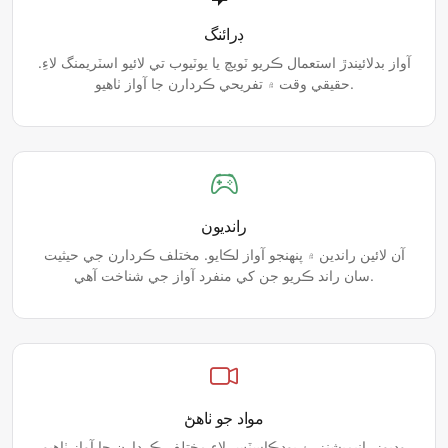
ڊرائنگ
آواز بدلائيندڙ استعمال ڪريو ٽويچ يا يوٽيوب تي لائيو اسٽريمنگ لاءِ.
حقيقي وقت ۾ تفريحي ڪردارن جا آواز ٺاهيو.
رانديون
آن لائين راندين ۾ پنھنجو آواز لڪايو. مختلف ڪردارن جي حيثيت
سان راند ڪريو جن کي منفرد آواز جي شناخت آھي.
مواد جو ٺاھڻ
وڊيوز، انيميشنز، ۽ پوڊڪاسٽس لاءِ مختلف ڪردارن جا آواز ٺاهيو