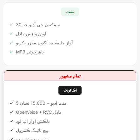
مفت
30 سيڪنڊن جي آڊيو حد
اوپن واءِس ماڊل
آواز جا مقصد اڳيون مقرر ڪريو
MP3 ٻاھرجوڻي
تمام مشهور
اڪائونٽ
5 منٽ آڊيو + 15,000 نشان
OpenVoice + RVC ماڊل
دلڪش آواز اپ لوڊ
پيچ ٽائپنگ ڪنٽرول
سڀ ووٽ فارميٽ