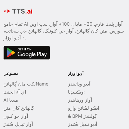
TTS
.ai
تمام جامع AI آواز پليٽ فارم. 20+ ماڊل، 100+ آواز، سڀ اوپن
سورس. متن کان ڳالهائڻ، آواز جي کلوننگ، ڳالهائڻ جي سڃاڻپ،
۽ آڊيو اوزار.
آڊيو اوزار
مصنوعي
آڊيو وڌائيندڙ
لکت مان ڳالھائڻName
وڪيپيڊيا:
اي آءِ ايجنٽ
آواز ورهايندڙ
AI ميڊيا
ايڪو لڪائڻ وارو
ڳالھائڻ کان متن
& BPM ڳوليندڙ
آواز جو کلون
آڊيو تبديل ڪندڙ
آواز تبديل ڪندڙ