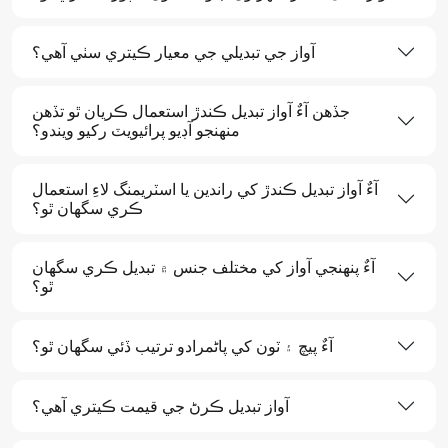
آواز جي تبديلي جي معيار ڪيتري سٺي آھي؟
جڏھن آءٌ آواز تبديل ڪندڙ استعمال ڪريان ٿو تڏھن
منھنجو آڊيو پرائيويٽ رکيو ويندو؟
آءٌ آواز تبديل ڪندڙ کي راندين يا اسٽريمنگ لاءِ استعمال
ڪري سگهان ٿو؟
آءٌ پنھنجي آواز کي مختلف جنس ۾ تبديل ڪري سگهان
ٿو؟
آءٌ پيچ ۽ ٽون کي پاڻمرادو ترتيب ڏئي سگهان ٿو؟
آواز تبديل ڪرڻ جي قيمت ڪيتري آھي؟