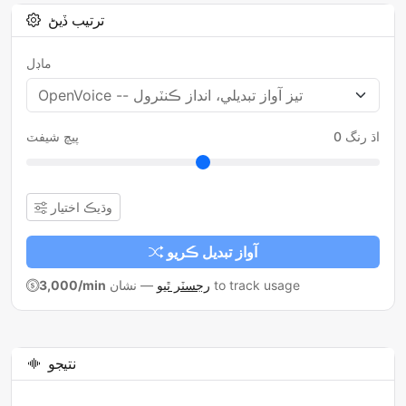
ترتيب ڏيڻ
ماڊل
0 اڌ رنگ
پيچ شيفٽ
وڌيڪ اختيار
آواز تبديل ڪريو
to track usage
رجسٽر ٿيو
—
نشان
3,000/min
نتيجو