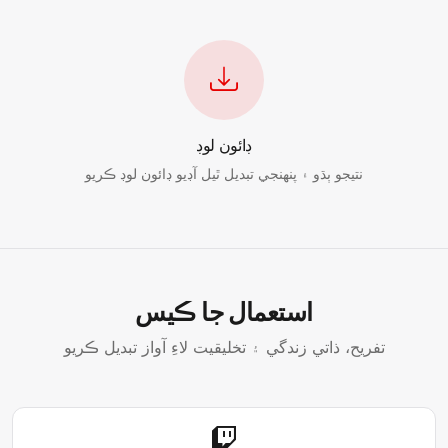
ڊائون لوڊ
نتيجو ٻڌو ۽ پنھنجي تبديل ٿيل آڊيو ڊائون لوڊ ڪريو
استعمال جا ڪيس
تفريح، ذاتي زندگي ۽ تخليقيت لاءِ آواز تبديل ڪريو