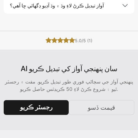
آواز تبديل ڪرڻ لاءِ وڌ ۾ وڌ آڊيو ڊگھائي ڇا آھي؟
5.0/5 (1)
AI سان پنھنجي آواز کي تبديل ڪريو
پنھنجي آواز جي سڃاڻپ فوري طور تبديل ڪريو. مفت ۾ رجسٽر
ٿيو ۽ شروع ڪرڻ لاءِ 50 ڪريڊٽس حاصل ڪريو.
رجسٽر ڪريو
قيمت ڏسو