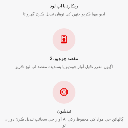
رڪارڊ يا اپ لوڊ
آڊيو مهيا ڪريو جنھن کي توھان تبديل ڪرڻ گھرو ٿا
2. مقصد چونڊيو
اڳيون مقرر ڪيل آواز چونڊيو يا پسنديده مقصد اپ لوڊ ڪريو
تبديليون
آواز جي سڃاڻپ تبديل ڪرڻ دوران AI ڳالهائڻ جي مواد کي محفوظ رکي
ٿو