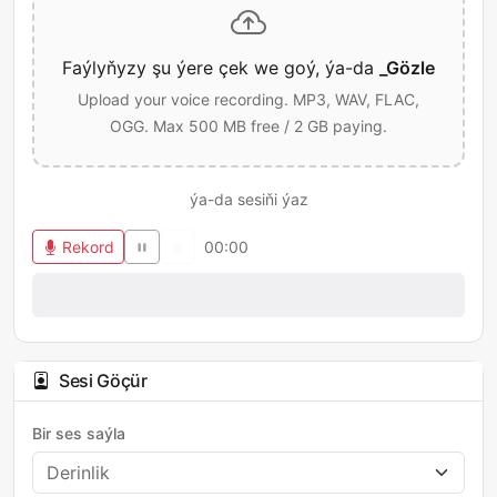
Faýlyňyzy şu ýere çek we goý, ýa-da
_Gözle
Upload your voice recording. MP3, WAV, FLAC,
OGG. Max 500 MB free / 2 GB paying.
ýa-da sesiňi ýaz
Rekord
00:00
Sesi Göçür
Bir ses saýla