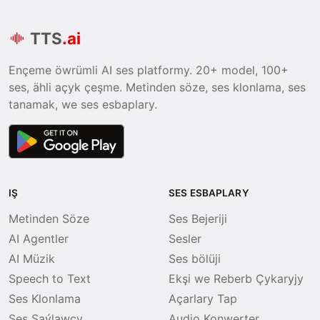
TTS
.ai
Ençeme öwrümli AI ses platformy. 20+ model, 100+
ses, ähli açyk çeşme. Metinden söze, ses klonlama, ses
tanamak, we ses esbaplary.
IŞ
SES ESBAPLARY
Metinden Söze
Ses Bejeriji
AI Agentler
Sesler
AI Müzik
Ses bölüji
Speech to Text
Ekşi we Reberb Çykaryjy
Ses Klonlama
Açarlary Tap
Ses Saýlawçy
Audio Konwerter