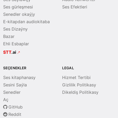
Ses gürleşmesi
Ses Efektleri
Senedler okaýjy
E-kitapdan audiokitaba
Ses Dizaýny
Bazar
Ehli Esbaplar
STT
.ai
SEÇENEKLER
LEGAL
Ses kitaphanasy
Hizmet Tertibi
Sesini Saýla
Gizlilik Politikasy
Senedler
Dikeldiş Politikasy
Aç
GitHub
Reddit