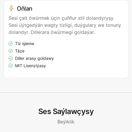
Oňlan
Sesi çalt öwürmek üçin çuňňur stil dolandyryşy.
Sesi üýtgedýän wagty tizligi, duýgulary we tonuny
dolandyr. Dillerara öwürmegi goldaýar.
Tiz işleme
Täze
Diller arasy goldawy
MIT Lisenziýasy
Ses Saýlawçysy
Beýiklik