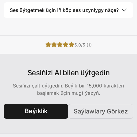
Ses üýtgetmek üçin iň köp ses uzynlygy näçe?
5.0/5 (1)
Sesiňizi AI bilen üýtgedin
Sesiňizi çalt üýtgedin. Beýik bir 15,000 karakteri
başlamak üçin mugt ýazyň.
Beýiklik
Saýlawlary Görkez