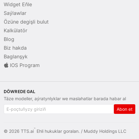
Widget Eňle
Saýlawlar
Özüne degişli bulut
Kalkülatör
Blog
Biz hakda
Baglanşyk
IOS Program
DÖWREDE GAL
Täze modeller, aýratynlyklar we maslahatlar barada habar al
Abon et
™
© 2026 TTS.ai
Ehli hukuklar goralan. /
Muddy Holdings LLC