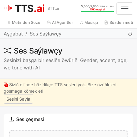
TTS
.ai
5,000/5,000 free chars
STT.ai
15K mugt al
Metinden Söze
AI Agentler
Musiqa
Sözden metin
Aşgabat
Ses Saýlawçy
Ses Saýlawçy
Sesiňizi başga bir sesiňe öwüriň. Gender, accent, age,
we tone with AI
Siziň dilinde häzirlikçe TTS sesleri ýok. Bize özüňkileri
goşmaga kömek et!
Sesini Saýla
Ses çeşmesi