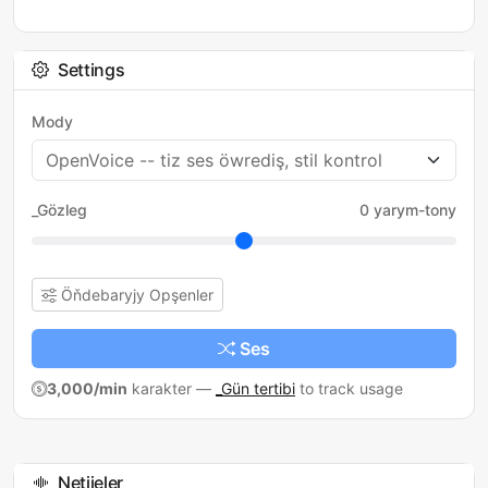
Settings
Mody
_Gözleg
0 yarym-tony
Öňdebaryjy Opşenler
Ses
3,000/min
karakter
—
_Gün tertibi
to track usage
Netijeler