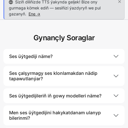
Siziň diliňizde TTS ýakynda geljek! Bize ony
gurmaga kömek ediň — sesiňizi ýazdyryň we pul
gazanyň.
Ene →
Gynançly Soraglar
Ses üýtgediji näme?
Ses çalşyrmagy ses klonlamakdan nädip
tapawutlanýar?
Ses üýtgedijileriň iň gowy modelleri näme?
Men ses üýtgedijini hakykatdanam ulanyp
bilerinmi?