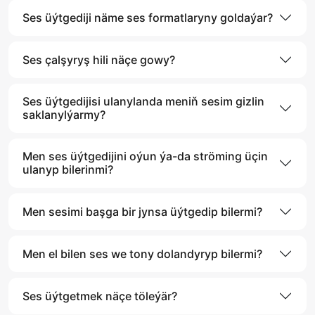
Ses üýtgediji näme ses formatlaryny goldaýar?
Ses çalşyryş hili näçe gowy?
Ses üýtgedijisi ulanylanda meniň sesim gizlin
saklanylýarmy?
Men ses üýtgedijini oýun ýa-da ströming üçin
ulanyp bilerinmi?
Men sesimi başga bir jynsa üýtgedip bilermi?
Men el bilen ses we tony dolandyryp bilermi?
Ses üýtgetmek näçe töleýär?