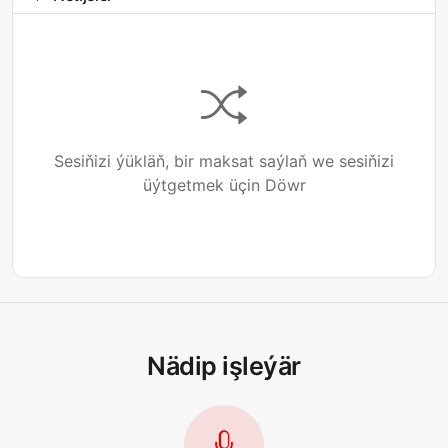
Sesiňizi ýükläň, bir maksat saýlaň we sesiňizi
üýtgetmek üçin Döwr
Nädip işleýär