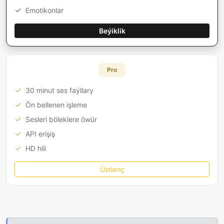
Emotikonlar
Beýiklik
Pro
30 minut ses faýllary
Ön bellenen işleme
Sesleri böleklere öwür
API erişiş
HD hili
Üstlenç