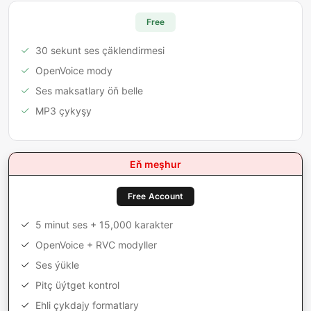
Free
30 sekunt ses çäklendirmesi
OpenVoice mody
Ses maksatlary öň belle
MP3 çykyşy
Eň meşhur
Free Account
5 minut ses + 15,000 karakter
OpenVoice + RVC modyller
Ses ýükle
Pitç üýtget kontrol
Ehli çykdajy formatlary