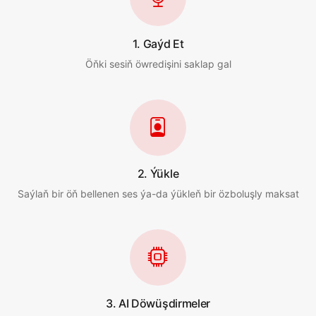
1. Gaýd Et
Öňki sesiň öwredişini saklap gal
2. Ýükle
Saýlaň bir öň bellenen ses ýa-da ýükleň bir özboluşly maksat
3. AI Döwüşdirmeler