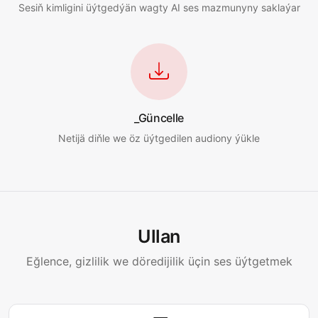
Sesiň kimligini üýtgedýän wagty AI ses mazmunyny saklaýar
_Güncelle
Netijä diňle we öz üýtgedilen audiony ýükle
Ullan
Eğlence, gizlilik we döredijilik üçin ses üýtgetmek