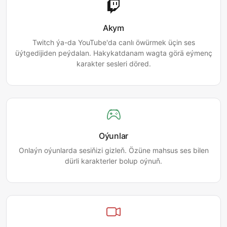
Akym
Twitch ýa-da YouTube'da canlı öwürmek üçin ses
üýtgedijiden peýdalan. Hakykatdanam wagta görä eýmenç
karakter sesleri döred.
Oýunlar
Onlaýn oýunlarda sesiňizi gizleň. Özüne mahsus ses bilen
dürli karakterler bolup oýnuň.