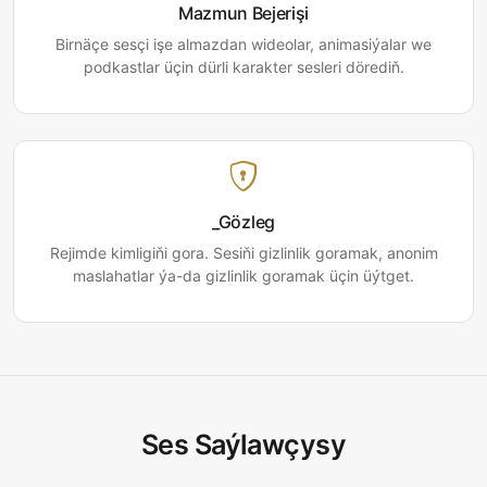
Mazmun Bejerişi
Birnäçe sesçi işe almazdan wideolar, animasiýalar we
podkastlar üçin dürli karakter sesleri dörediň.
_Gözleg
Rejimde kimligiňi gora. Sesiňi gizlinlik goramak, anonim
maslahatlar ýa-da gizlinlik goramak üçin üýtget.
Ses Saýlawçysy