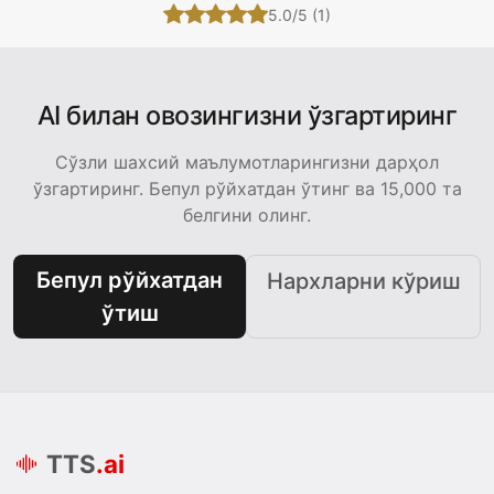
5.0/5 (1)
AI билан овозингизни ўзгартиринг
Сўзли шахсий маълумотларингизни дарҳол
ўзгартиринг. Бепул рўйхатдан ўтинг ва 15,000 та
белгини олинг.
Бепул рўйхатдан
Нархларни кўриш
ўтиш
TTS
.ai