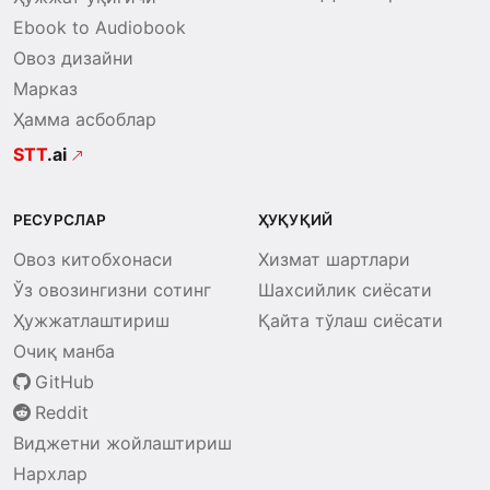
Ebook to Audiobook
Овоз дизайни
Марказ
Ҳамма асбоблар
STT
.ai
РЕСУРСЛАР
ҲУҚУҚИЙ
Овоз китобхонаси
Хизмат шартлари
Ўз овозингизни сотинг
Шахсийлик сиёсати
Ҳужжатлаштириш
Қайта тўлаш сиёсати
Очиқ манба
GitHub
Reddit
Виджетни жойлаштириш
Нархлар