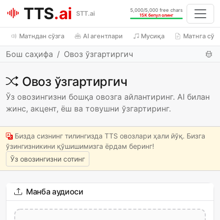
TTS
.ai
5,000/5,000 free chars
STT.ai
15K бепул олинг
Матндан сўзга
AI агентлари
Мусиқа
Матнга сўз
Бош саҳифа
Овоз ўзгартиргич
Овоз ўзгартиргич
Ўз овозингизни бошқа овозга айлантиринг. AI билан
жинс, акцент, ёш ва товушни ўзгартиринг.
Бизда сизнинг тилингизда TTS овозлари ҳали йўқ. Бизга
ўзингизникини қўшишимизга ёрдам беринг!
Ўз овозингизни сотинг
Манба аудиоси