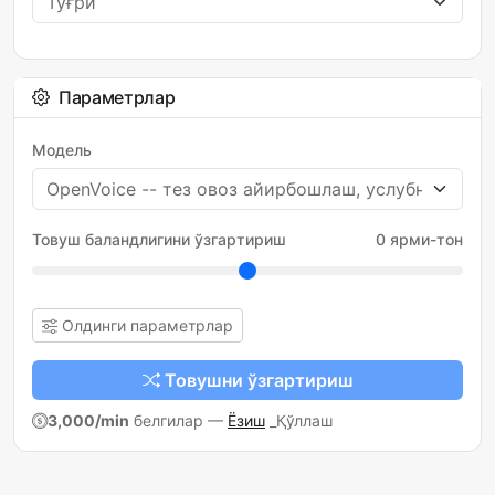
Параметрлар
Модель
Товуш баландлигини ўзгартириш
0 ярми-тон
Олдинги параметрлар
Товушни ўзгартириш
3,000/min
белгилар
—
Ёзиш
_Қўллаш