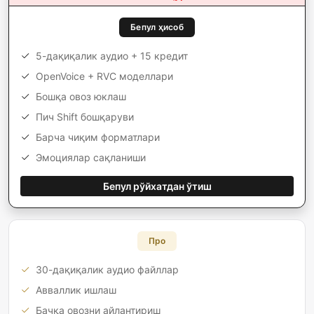
Бепул ҳисоб
5-дақиқалик аудио + 15 кредит
OpenVoice + RVC моделлари
Бошқа овоз юклаш
Пич Shift бошқаруви
Барча чиқим форматлари
Эмоциялар сақланиши
Бепул рўйхатдан ўтиш
Про
30-дақиқалик аудио файллар
Авваллик ишлаш
Бачқа овозни айлантириш