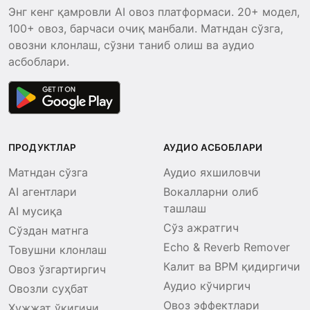
Энг кенг қамровли AI овоз платформаси. 20+ модел,
100+ овоз, барчаси очиқ манбали. Матндан сўзга,
овозни клонлаш, сўзни таниб олиш ва аудио
асбоблари.
ПРОДУКТЛАР
АУДИО АСБОБЛАРИ
Матндан сўзга
Аудио яхшиловчи
AI агентлари
Вокалларни олиб
ташлаш
AI мусиқа
Сўз ажратгич
Сўздан матнга
Echo & Reverb Remover
Товушни клонлаш
Калит ва BPM қидиргичи
Овоз ўзгартиргич
Аудио кўчиргич
Овозли суҳбат
Овоз эффектлари
Ҳужжат ўқигичи