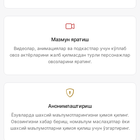
Мазмун яратиш
Видеолар, анимациялар ва подкастлар учун кўплаб
овоз актёрларини жалб қилмасдан турли персонажлар
овозларини яратинг.
Анонимлаштириш
Ёзувларда шахсий маълумотларингизни ҳимоя қилинг.
Овозингизни хабар бериш, номаълум маслаҳатлар ёки
шахсий маълумотларни ҳимоя қилиш учун ўзгартиринг.