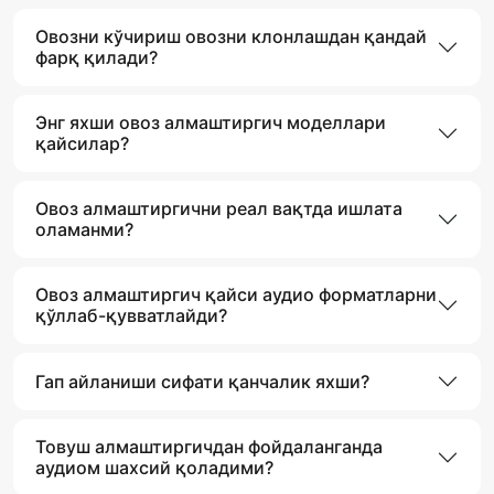
Овозни кўчириш овозни клонлашдан қандай
фарқ қилади?
Энг яхши овоз алмаштиргич моделлари
қайсилар?
Овоз алмаштиргични реал вақтда ишлата
оламанми?
Овоз алмаштиргич қайси аудио форматларни
қўллаб-қувватлайди?
Гап айланиши сифати қанчалик яхши?
Товуш алмаштиргичдан фойдаланганда
аудиом шахсий қоладими?