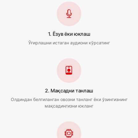
1. Ёзув ёки юклаш
Ўғирлашни истаган аудиони кўрсатинг
2. Мақсадни танлаш
Олдиндан белгиланган овозни танланг ёки ўзингизнинг
мақсадингизни юкланг