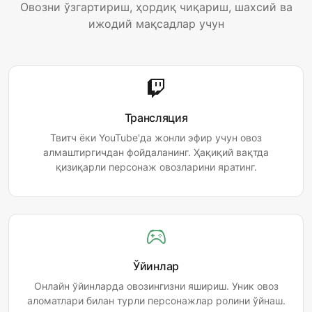
Овозни ўзгартириш, ҳордиқ чиқариш, шахсий ва
ижодий мақсадлар учун
Трансляция
Твитч ёки YouTube'да жонли эфир учун овоз
алмаштиргичдан фойдаланинг. Ҳақиқий вақтда
қизиқарли персонаж овозларини яратинг.
Ўйинлар
Онлайн ўйинларда овозингизни яшириш. Уник овоз
аломатлари билан турли персонажлар ролини ўйнаш.