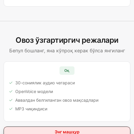
Овоз ўзгартиргич режалари
Бепул бошланг, яна кўпроқ керак бўлса янгиланг
Оқ
30-сониялик аудио чегараси
OpenVoice модели
Аввалдан белгиланган овоз мақсадлари
MP3 чиқиндиси
Энг машҳур