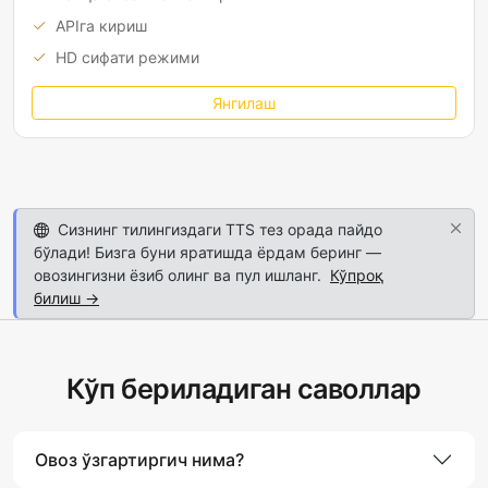
APIга кириш
HD сифати режими
Янгилаш
Сизнинг тилингиздаги TTS тез орада пайдо
бўлади! Бизга буни яратишда ёрдам беринг —
овозингизни ёзиб олинг ва пул ишланг.
Кўпроқ
билиш →
Кўп бериладиган саволлар
Овоз ўзгартиргич нима?