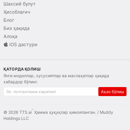
Шахсий булут
Ҳисоблагич
Блог
Биз ҳақида
Алоқа
iOS дастури
ҚАТОРДА ҚОЛИШ
Янги моделлар, хусусиятлар ва маслаҳатлар ҳақида
хабардор бўлинг.
Аъзо бўлиш
™
© 2026 TTS.ai
Ҳамма ҳуқуқлар ҳимояланган. /
Muddy
Holdings LLC