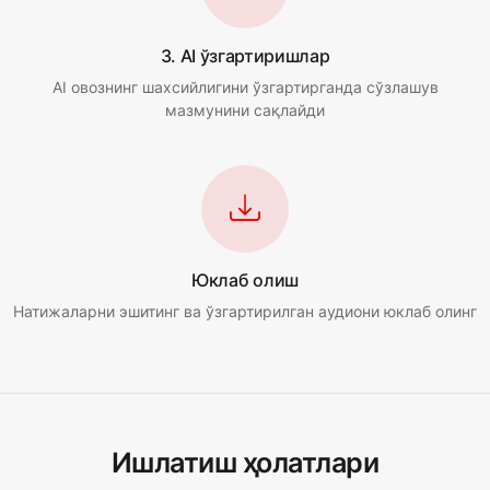
3. AI ўзгартиришлар
AI овознинг шахсийлигини ўзгартирганда сўзлашув
мазмунини сақлайди
Юклаб олиш
Натижаларни эшитинг ва ўзгартирилган аудиони юклаб олинг
Ишлатиш ҳолатлари