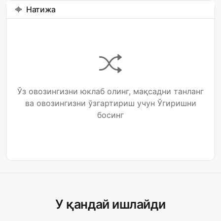
Натижа
Ўз овозингизни юклаб олинг, мақсадни танланг
ва овозингизни ўзгартириш учун Ўгиришни
босинг
У қандай ишлайди