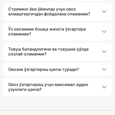
Стриминг ёки ўйинлар учун овоз
алмаштиргичдан фойдалана оламанми?
Ўз овозимни бошқа жинсга ўзгартира
оламанми?
Товуш баландлигини ва товушни қўлда
созлай оламанми?
Овозни ўзгартириш қанча туради?
Овоз ўзгартириш учун максимал аудио
узунлиги қанча?