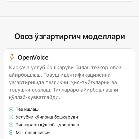
Овоз ўзгартиргич моделлари
OpenVoice
Қисқача услуб бошқаруви билан тезкор овоз
айирбошлаш. Товуш идентификациясини
ўзгартиришда тезликни, ҳис-туйғуларни ва
товушни созлаш. Тиллараро айирбошлашни
қўллаб-қувватлайди.
Тез ишлаш
Услубни кўчириш бошқаруви
Тиллараро қўллаб-қувватлаш
MIT лицензияси