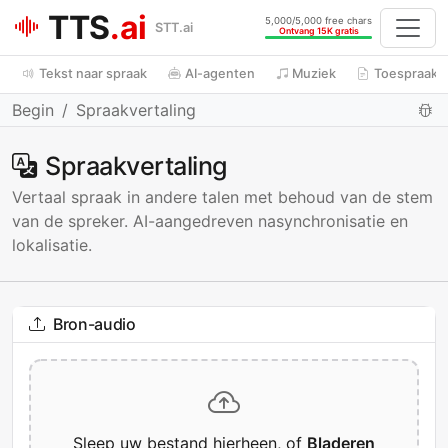
TTS
.ai
5,000/5,000 free chars
STT.ai
Ontvang 15K gratis
Tekst naar spraak
AI-agenten
Muziek
Toespraak n
Begin
Spraakvertaling
Spraakvertaling
Vertaal spraak in andere talen met behoud van de stem
van de spreker. AI-aangedreven nasynchronisatie en
lokalisatie.
Bron-audio
Sleep uw bestand hierheen, of
Bladeren