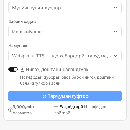
Забони ҳадаф
Намунаҳо
Нигоҳ доштани баландгӯяк
Истифодаи дубораи овоз барои нигоҳ доштани
баландгӯякҳои аслӣ
Тарҷумаи гуфтор
3,000/min
—
Бақайдгирӣ
Истифодаи
Аломатҳо
пайгирӣ