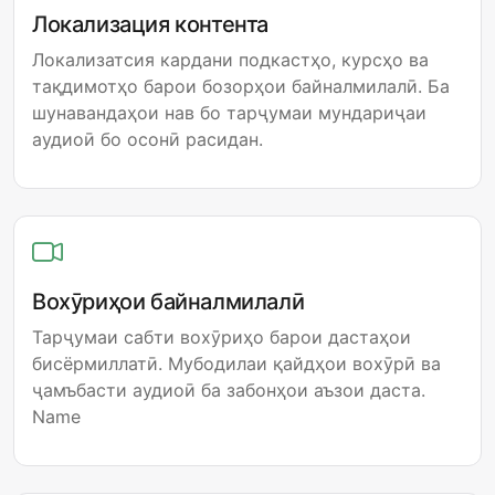
Локализация контента
Локализатсия кардани подкастҳо, курсҳо ва
тақдимотҳо барои бозорҳои байналмилалӣ. Ба
шунавандаҳои нав бо тарҷумаи мундариҷаи
аудиоӣ бо осонӣ расидан.
Вохӯриҳои байналмилалӣ
Тарҷумаи сабти вохӯриҳо барои дастаҳои
бисёрмиллатӣ. Мубодилаи қайдҳои вохӯрӣ ва
ҷамъбасти аудиоӣ ба забонҳои аъзои даста.
Name