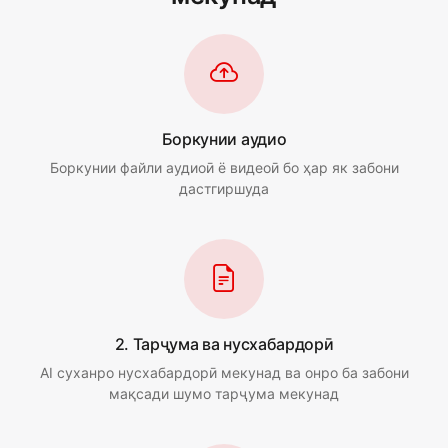
Боркунии аудио
Боркунии файли аудиоӣ ё видеоӣ бо ҳар як забони
дастгиршуда
2. Тарҷума ва нусхабардорӣ
AI суханро нусхабардорӣ мекунад ва онро ба забони
мақсади шумо тарҷума мекунад