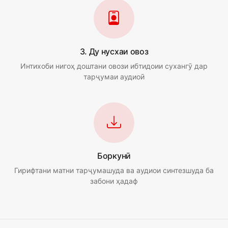
3. Ду нусхаи овоз
Интихоби нигоҳ доштани овози ибтидоии сухангӯ дар
тарҷумаи аудиоӣ
Боркунӣ
Гирифтани матни тарҷумашуда ва аудиои синтезшуда ба
забони ҳадаф