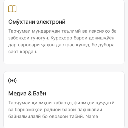
Омӯхтани электронӣ
Тарҷумаи мундариҷаи таълимӣ ва лексияҳо ба
забонҳои гуногун. Курсҳоро барои донишҷӯён
дар саросари ҷаҳон дастрас кунед, бе дубора
сабт кардан.
Медиа & Баён
Тарҷумаи қисмҳои хабарҳо, филмҳои ҳуҷҷатӣ
ва барномаҳои радиоӣ барои паҳншавии
байналмилалӣ бо овозҳои табиӣ. Name