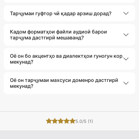
Тарҷумаи гуфтор чӣ қадар арзиш дорад?
Кадом форматҳои файли аудиоӣ барои
тарҷума дастгирӣ мешаванд?
Оё он бо акцентҳо ва диалектҳои гуногун кор
мекунад?
Оё он тарҷумаи махсуси доменро дастгирӣ
мекунад?
5.0/5 (1)