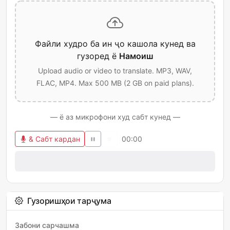
Файли худро ба ин ҷо кашола кунед ва
гузоред ё
Намоиш
Upload audio or video to translate. MP3, WAV,
FLAC, MP4. Max 500 MB (2 GB on paid plans).
— ё аз микрофони худ сабт кунед —
& Сабт кардан
00:00
Гузоришҳои тарҷума
Забони сарчашма