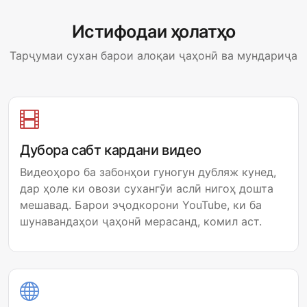
Истифодаи ҳолатҳо
Тарҷумаи сухан барои алоқаи ҷаҳонӣ ва мундариҷа
Дубора сабт кардани видео
Видеоҳоро ба забонҳои гуногун дубляж кунед,
дар ҳоле ки овози сухангӯи аслӣ нигоҳ дошта
мешавад. Барои эҷодкорони YouTube, ки ба
шунавандаҳои ҷаҳонӣ мерасанд, комил аст.