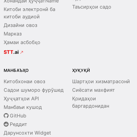
Хонандаи ҳуҷҷатName
Таъсирҳои садо
Китоби электронӣ ба
китоби аудиоӣ
Дизайни овоз
Марказ
Ҳамаи асбобҳо
STT
.ai
МАНБАЪҲО
ҲУҚУҚӢ
Китобхонаи овоз
Шартҳои хизматрасонӣ
Садои шуморо фурӯшед
Сиёсати махфият
Ҳуҷҷатҳои API
Қоидаҳои
баргардонидан
Манбаъи кушод
GitHub
Реддит
Дарунсохти Widget