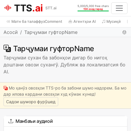
TTS
.ai
5,000/5,000 free chars
STT.ai
15K озод гиред
Матн ба талаффузComment
Агентҳои AI
Мусиқӣ
Асосӣ
Тарҷумаи гуфторName
Тарҷумаи гуфторName
Тарҷумаи сухан ба забонҳои дигар бо нигоҳ
доштани овози сухангӯ. Дубляж ва локализатсия бо
AI.
Мо ҳанӯз овозҳои TTS-ро ба забони шумо надорем. Ба мо
дар илова кардани овозҳои худ кӯмак кунед!
Садои шуморо фурӯшед
Манбаъи аудиоӣ