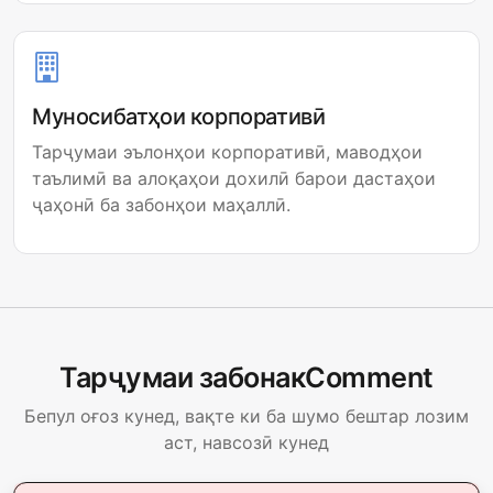
Муносибатҳои корпоративӣ
Тарҷумаи эълонҳои корпоративӣ, маводҳои
таълимӣ ва алоқаҳои дохилӣ барои дастаҳои
ҷаҳонӣ ба забонҳои маҳаллӣ.
Тарҷумаи забонакComment
Бепул оғоз кунед, вақте ки ба шумо бештар лозим
аст, навсозӣ кунед