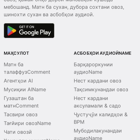
мебошанд. Матн ба сухан, дубора сохтани овоз,
шинохти сухан ва асбобҳои аудиоӣ.
МАҲСУЛОТ
АСБОБҲОИ АУДИОӢNAME
Матн ба
Барқароркунии
талаффузComment
аудиоName
Агентҳои AI
Нест кардани овоз
Мусиқии AIName
Тақсимкунандаи овоз
Гузаштан ба
Нест кардани
матнComment
аксуламали & садо
Тасвири овоз
Ҷустуҷӯи калидҳои &
BPM
Тағйири овозName
Мубодилакунандаи
Чати овозӣ
аудиоName