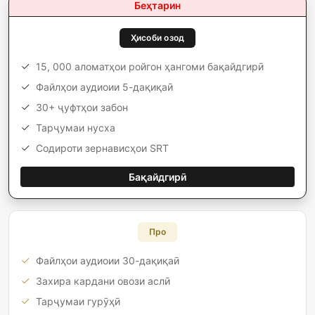
Беҳтарин
Ҳисоби озод
15, 000 аломатҳои ройгон ҳангоми бақайдгирӣ
Файлҳои аудиоии 5-дақиқаӣ
30+ ҷуфтҳои забон
Тарҷумаи нусха
Содироти зернависҳои SRT
Бақайдгирӣ
Про
Файлҳои аудиоии 30-дақиқаӣ
Захира кардани овози аслӣ
Тарҷумаи гурӯҳӣ