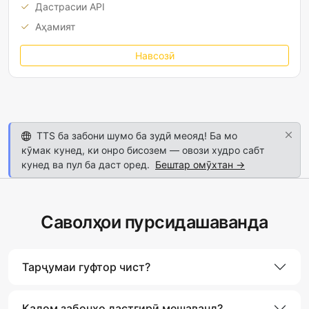
Дастрасии API
Аҳамият
Навсозӣ
TTS ба забони шумо ба зудӣ меояд! Ба мо
кӯмак кунед, ки онро бисозем — овози худро сабт
кунед ва пул ба даст оред.
Бештар омӯхтан →
Саволҳои пурсидашаванда
Тарҷумаи гуфтор чист?
Кадом забонҳо дастгирӣ мешаванд?