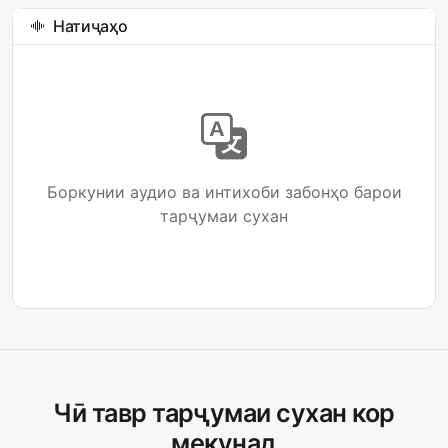
Натиҷаҳо
Боркунии аудио ва интихоби забонҳо барои
тарҷумаи сухан
Чӣ тавр тарҷумаи сухан кор
мекунад