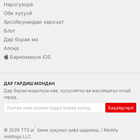
Нархгузорӣ
Оби хусусӣ
Ҳисобкунандаи хароҷот
Блог
Дар бораи мо
Алоқа
Барномаҳои iOS
ДАР ГАРДИШ МОНДАН
Дар бораи моделҳои нав, хусусиятҳо ва маслиҳатҳо огоҳӣ
гиред.
Бақайдгирӣ
™
© 2026 TTS.ai
Ҳама ҳуқуқҳо ҳифз шудаанд. /
Muddy
Holdings LLC