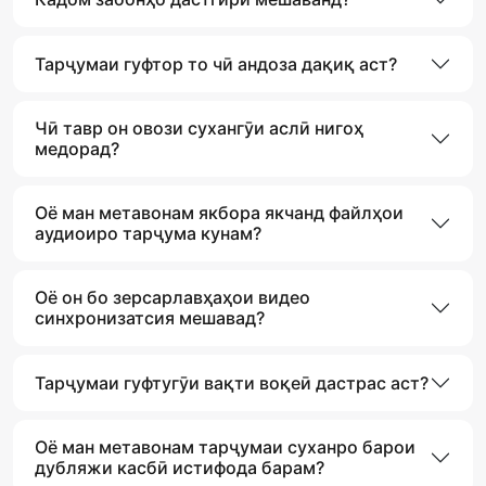
Тарҷумаи гуфтор то чӣ андоза дақиқ аст?
Чӣ тавр он овози сухангӯи аслӣ нигоҳ
медорад?
Оё ман метавонам якбора якчанд файлҳои
аудиоиро тарҷума кунам?
Оё он бо зерсарлавҳаҳои видео
синхронизатсия мешавад?
Тарҷумаи гуфтугӯи вақти воқеӣ дастрас аст?
Оё ман метавонам тарҷумаи суханро барои
дубляжи касбӣ истифода барам?