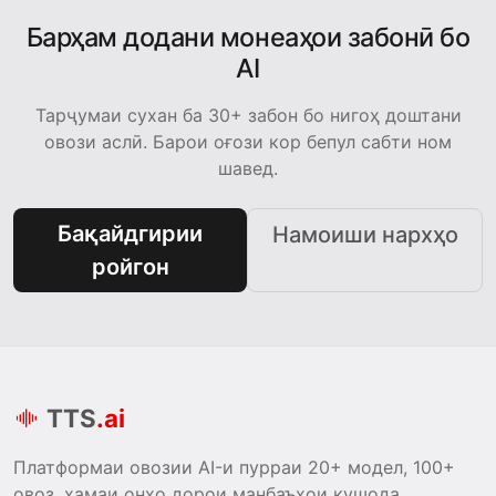
Барҳам додани монеаҳои забонӣ бо
AI
Тарҷумаи сухан ба 30+ забон бо нигоҳ доштани
овози аслӣ. Барои оғози кор бепул сабти ном
шавед.
Бақайдгирии
Намоиши нархҳо
ройгон
TTS
.ai
Платформаи овозии AI-и пурраи 20+ модел, 100+
овоз, ҳамаи онҳо дорои манбаъҳои кушода